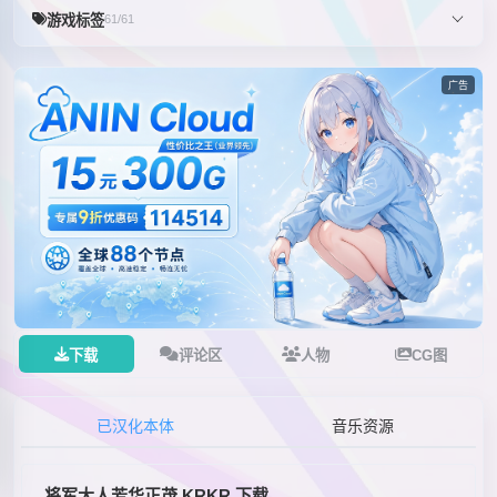
游戏标签
61/61
广告
下载
评论区
人物
CG图
已汉化本体
音乐资源
将军大人芳华正茂 KRKR 下载