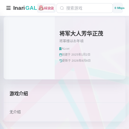
Inari
GAL
0 Mbps
将军大人芳华正茂
将軍様はお年頃
ALcot
创建于 2025年1月2日
更新于 2026年8月8日
游戏介绍
无介绍