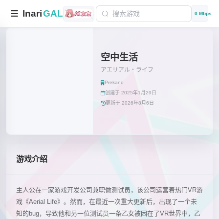
Inari
GAL
0 Mbps
空中生活
アエリアル・ライフ
Prekano
创建于 2025年1月29日
更新于 2026年8月6日
游戏介绍
主人公在一家游戏开发公司兼职做测试员，该公司运营着热门VR游
戏《Aerial Life》。然而，在最近一次重大更新后，出现了一个未
知的bug，导致他和另一位测试员一条乙女被困在了VR世界中，乙