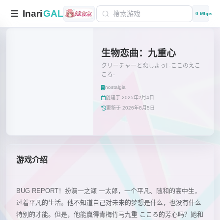
Inari
GAL
0 Mbps
生物恋曲：九重心
クリーチャーと恋しよっ! -ここのえこ
ころ-
nostalgia
创建于 2025年2月4日
更新于 2026年8月5日
游戏介绍
BUG REPORT！扮演一之瀬 一太郎，一个平凡、随和的高中生，
过着平凡的生活。他不知道自己对未来的梦想是什么，也没有什么
特别的才能。但是，他能赢得青梅竹马九重 こころ的芳心吗？她和