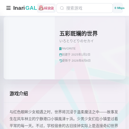
Inari
GAL
0 Mbps
五彩斑斓的世界
いろとりどりのセカイ
FAVORITE
创建于 2025年1月2日
更新于 2026年8月8日
游戏介绍
与红色眼眸少女相遇之时，世界将沉浸于温柔魔法之中——故事发
生在风车林立的宁静港口小镇風津ヶ浜。少男少女们在小镇里过着
平常的每一天。不过，学校宿舍的古旧挂钟实际上是连接奇幻世界