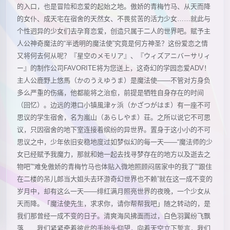
的入口，也是冒险和恋爱的起始之地。傲娇的青梅竹马、从天而降
的女仆、成天宅在宿舍的天然女、不畏贫苦的活力少女……就此与
个性迥异的少女们去孕育恋爱，创造只属于二人的世界吧。赋予主
人公神奇魔法的“半透明的魔法使”究竟是何方神圣？这份爱恋之情
又将何去何从呢？『星空のメモリア』、『ウィズアニバーサリィ
ー』的制作公司FAVORITE将为您送上，这奇幻的学园恋爱ADV！
主人公鹿野上悠馬（かのうえゆうま）是魔法使——不管对方身负
多么严重的伤痛，他都能将之治愈，前提是牺牲自身存在的时间
（回忆）。边远的港口小镇風津ヶ浜（かざつがはま）有一座不可
思议的学生宿舍，名为嵐山（あらしやま）荘。之所以说它不可思
议，只因宿舍的地下室连接着缤纷的异世界。置身于这小小的不可
思议之中，少年依旧安稳地度过如梦似幻的每一天——“魔法师的少
女已经赋予我魔力，那就和她一起去找寻梦存在的地方以及逝去之
物吧”“难免傲娇的青梅竹马也体贴入微地照顾闷居家中的我了”“跟住
在二楼的吊儿郎当大姐头去环游奇幻世界也不赖”就在这一成不变的
岁月中，却有这么一天——绯红满月照亮世界的夜晚，一个少女从
天而降。「魔法使先生，求求你，请你帮帮我吧」随之转动的，是
我们那曾经一成不变的日子。清爽海风拂面而过，白色羽翼纷飞飘
落……我们紧紧牵着彼此的手抬头仰望，向着天空立下誓言，我们