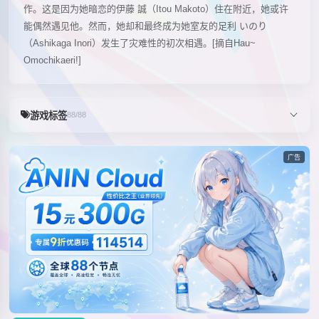
作。这是因为她暗恋的伊藤 誠（Itou Makoto）住在附近，她或许
能偶然遇见他。然而，她却和最终成为她室友的足利 いのり
（Ashikaga Inori）发生了灾难性的初次相遇。[摘自Hau~
Omochikaeri!]
游戏标签
88/88
广告