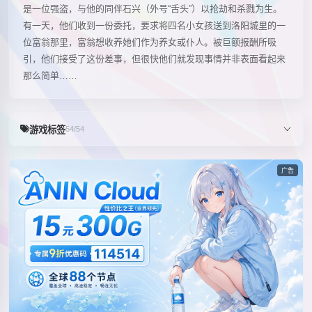
是一位强盗，与他的同伴石兴（外号“舌头”）以抢劫和杀戮为生。
有一天，他们收到一份委托，要求将四名小女孩送到洛阳城里的一
位富翁那里，富翁想收养她们作为养女或仆人。被巨额报酬所吸
引，他们接受了这份差事，但很快他们就发现事情并非表面看起来
那么简单……
游戏标签
54/54
广告