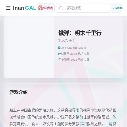
Inari
GAL
0 Mbps
饿殍：明末千里行
飢えた子羊
Ling Chuang Youxi
创建于 2025年2月9日
更新于 2026年8月9日
游戏介绍
踏上在中国古代的黑暗之旅，这款突破界限的视觉小说以现代动画
技术融合中国传统艺术风格。护送四名女孩前往繁华的洛阳城，体
验充满复仇、食人、奴役等主题的多分支叙事和救赎之旅。主角良