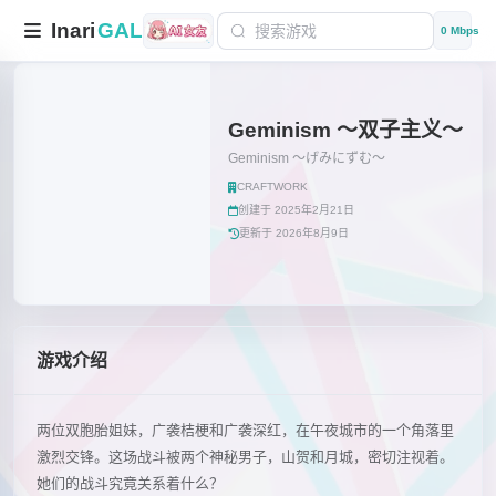
Inari
GAL
0 Mbps
Geminism 〜双子主义〜
Geminism 〜げみにずむ〜
CRAFTWORK
创建于 2025年2月21日
更新于 2026年8月9日
游戏介绍
两位双胞胎姐妹，广袭桔梗和广袭深红，在午夜城市的一个角落里
激烈交锋。这场战斗被两个神秘男子，山贺和月城，密切注视着。
她们的战斗究竟关系着什么？