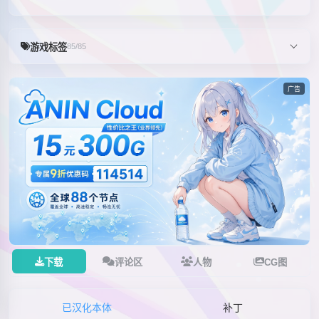
游戏标签
85/85
广告
下载
评论区
人物
CG图
已汉化本体
补丁