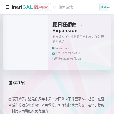
Inari
GAL
0 Mbps
夏日狂想曲+ -
Expansion
あまえんぼ ~性を抑えきれない僕と無
償の親子~
Doujin Otome
创建于 2025年3月1日
更新于 2026年8月10日
游戏介绍
暑假开始了，这是你多年来第一次回到乡下探望家人。起初，在远
离城市的地方似乎没什么可做的，但你很快就会发现，这个宁静的
山村比表面看起来更有魅力！