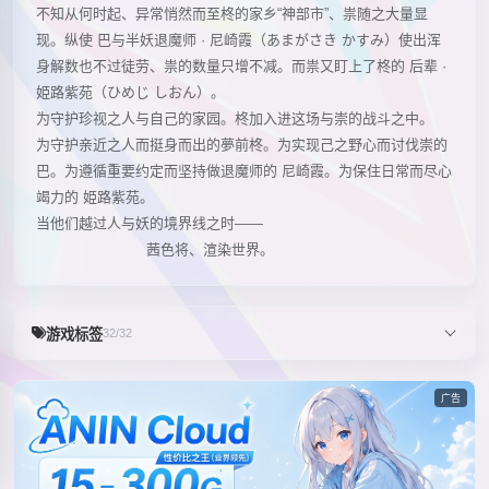
不知从何时起、异常悄然而至柊的家乡“神部市”、祟随之大量显
现。纵使 巴与半妖退魔师 · 尼崎霞（あまがさき かすみ）使出浑
身解数也不过徒劳、祟的数量只增不减。而祟又盯上了柊的 后辈 ·
姫路紫苑（ひめじ しおん）。
为守护珍视之人与自己的家园。柊加入进这场与崇的战斗之中。
为守护亲近之人而挺身而出的夢前柊。为实现己之野心而讨伐崇的
巴。为遵循重要约定而坚持做退魔师的 尼崎霞。为保住日常而尽心
竭力的 姫路紫苑。
当他们越过人与妖的境界线之时——
茜色将、渲染世界。
游戏标签
32/32
广告