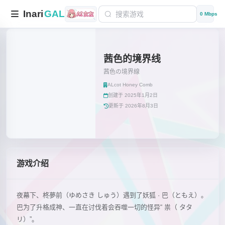
Inari
GAL
0 Mbps
茜色的境界线
茜色の境界線
ALcot Honey Comb
创建于 2025年1月2日
更新于 2026年8月3日
游戏介绍
夜幕下、柊夢前（ゆめさき しゅう）遇到了妖狐 · 巴（ともえ）。
巴为了升格成神、一直在讨伐着会吞噬一切的怪异“ 祟（ タタ
リ）”。