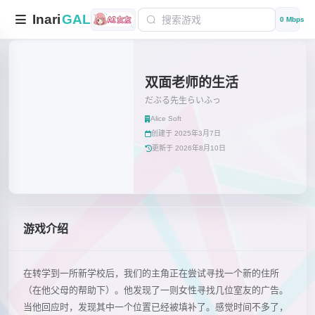
Inari
GAL
0 Mbps
双面老师的生活
だぶる先生らいふっ
Alice Soft
创建于 2025年3月7日
更新于 2026年8月10日
游戏介绍
在转学到一所新学校后，我们的主角正在尝试寻找一个新的住所
（在他父母的帮助下）。他发现了一则女性寻找几位室友的广告。
当他回应时，发现其中一个位置已经被填补了。感觉时间不多了，