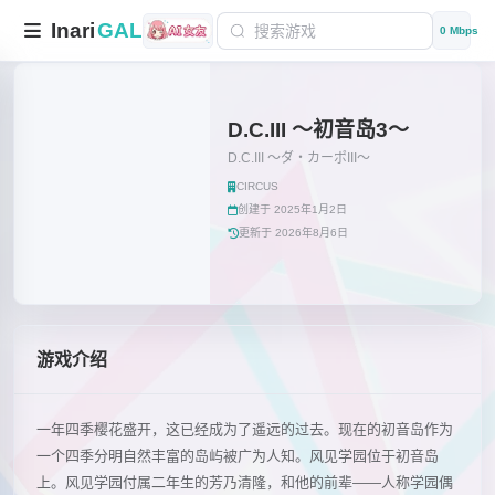
Inari
GAL
0 Mbps
D.C.III ～初音岛3～
D.C.III ～ダ・カーポIII～
CIRCUS
创建于 2025年1月2日
更新于 2026年8月6日
游戏介绍
一年四季樱花盛开，这已经成为了遥远的过去。现在的初音岛作为
一个四季分明自然丰富的岛屿被广为人知。风见学园位于初音岛
上。风见学园付属二年生的芳乃清隆，和他的前辈——人称学园偶