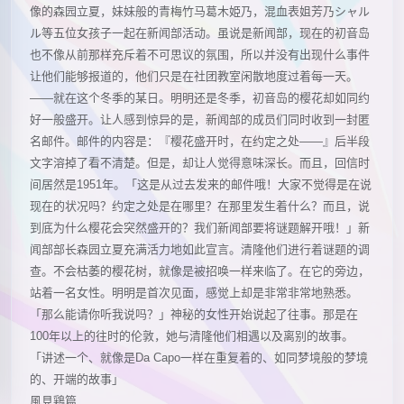
像的森园立夏，妹妹般的青梅竹马葛木姫乃，混血表姐芳乃シャル
ル等五位女孩子一起在新闻部活动。虽说是新闻部，现在的初音岛
也不像从前那样充斥着不可思议的氛围，所以并没有出现什么事件
让他们能够报道的，他们只是在社团教室闲散地度过着每一天。
——就在这个冬季的某日。明明还是冬季，初音岛的樱花却如同约
好一般盛开。让人感到惊异的是，新闻部的成员们同时收到一封匿
名邮件。邮件的内容是：『樱花盛开时，在约定之处——』后半段
文字溶掉了看不清楚。但是，却让人觉得意味深长。而且，回信时
间居然是1951年。「这是从过去发来的邮件哦！大家不觉得是在说
现在的状况吗？约定之处是在哪里？在那里发生着什么？而且，说
到底为什么樱花会突然盛开的？我们新闻部要将谜题解开哦！」新
闻部部长森园立夏充满活力地如此宣言。清隆他们进行着谜题的调
查。不会枯萎的樱花树，就像是被招唤一样来临了。在它的旁边，
站着一名女性。明明是首次见面，感觉上却是非常非常地熟悉。
「那么能请你听我说吗？」神秘的女性开始说起了往事。那是在
100年以上的往时的伦敦，她与清隆他们相遇以及离别的故事。
「讲述一个、就像是Da Capo一样在重复着的、如同梦境般的梦境
的、开端的故事」
風見鶏篇