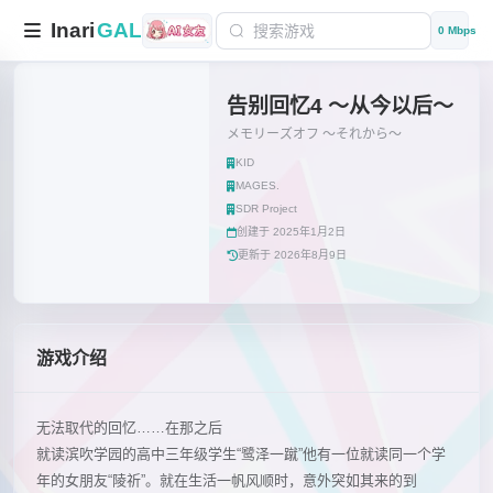
Inari
GAL
0 Mbps
告别回忆4 ～从今以后～
メモリーズオフ ～それから～
KID
MAGES.
SDR Project
创建于 2025年1月2日
更新于 2026年8月9日
游戏介绍
无法取代的回忆……在那之后
就读滨吹学园的高中三年级学生“鹭泽一蹴”他有一位就读同一个学
年的女朋友“陵祈”。就在生活一帆风顺时，意外突如其来的到