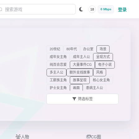
登录
18
0 Mbps
20世纪
80年代
办公室
场景
成年女主角
成年主人公
呈现方式
纯百合恋爱
大量事件CG
电子小说
多主人公
额外支线故事
风格
工薪族主角
故事呈现
核心女主角
护士女主角
画面
患病主人公
角色
结局
经理男/女主角
剧情
筛选标签
剧情装置
类型
立绘
路线
美食讨论
梦境
女同性恋（GxG）恋爱
女性主人公
女主角
女主角的关系
女主角的身份/职业
女主角特质
配角
人物
CG图