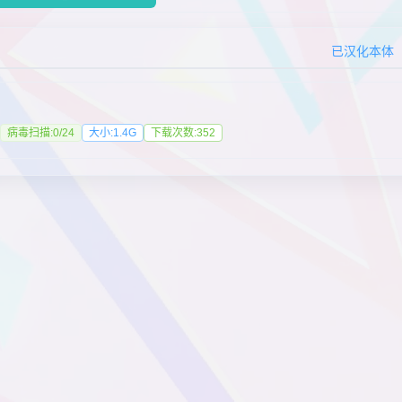
已汉化本体
病毒扫描:0/24
大小:1.4G
下载次数:352