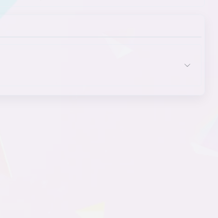
普通场景回想
其他元素
青梅竹马女主角
日常系戏剧
闪回
设定
设计
摄影背景
时代背景
时光流逝
书呆子主角
双马尾主角
同居
同事配角
文本显示
无快速存取档
无已读文本跳过选项
西式庄园
乡村
心理问题
性暗示
虚构的现代日本乡村
悬疑
选项
已有伴侣的主人公
艺术家主角
用户界面
有立绘的主角
有脸的主人公
有心理问题主角
有性经验的主人公
宇宙
扎马尾辫的主角
章节式故事
昭和时代
哲学
主角
主角发型特征
主角间的恋爱关系
主角角色/职业
主角特质
主角外貌
主角性别
主题
NVL