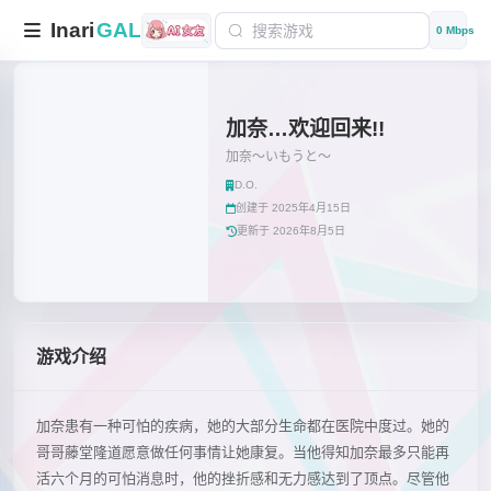
Inari
GAL
0 Mbps
加奈…欢迎回来!!
加奈～いもうと～
D.O.
创建于 2025年4月15日
更新于 2026年8月5日
游戏介绍
加奈患有一种可怕的疾病，她的大部分生命都在医院中度过。她的
哥哥藤堂隆道愿意做任何事情让她康复。当他得知加奈最多只能再
活六个月的可怕消息时，他的挫折感和无力感达到了顶点。尽管他