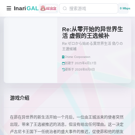
Inari
GAL
0 Mbps
Re:从零开始的异世界生
活 虚假的王选候补
Re:ゼロから始める異世界生活 偽りの
王選候補
Chime Corporation
创建于 2025年4月17日
更新于 2026年8月8日
游戏介绍
在昴在异世界的新生活开始一个月后，一位由王城派来的使者突然
出现，带来了王选被推迟的消息，但没有给出任何理由。这一决定
卢古尼卡王国下一任统治者的盛大事件的推迟，促使昴和他的朋友