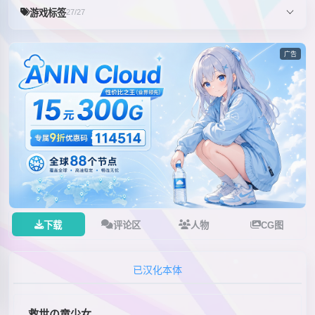
游戏标签
27/27
广告
下载
评论区
人物
CG图
已汉化本体
救世の竜少女