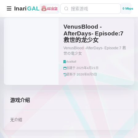
Inari
GAL
0 Mbps
VenusBlood -
AfterDays- Episode:7
救世的龙少女
VenusBlood -AfterDays- Episode:7 救
世の竜少女
dualtail
创建于 2025年4月21日
更新于 2026年8月5日
游戏介绍
无介绍