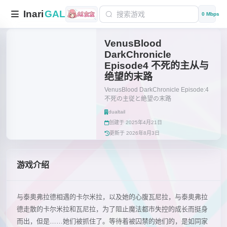
Inari
GAL
0 Mbps
VenusBlood
DarkChronicle
Episode4 不死的主从与
绝望的末路
VenusBlood DarkChronicle Episode:4
不死の主従と絶望の末路
dualtail
创建于 2025年4月21日
更新于 2026年8月3日
游戏介绍
与泰奥弗拉德相遇的卡尔米拉，以及她的心腹瓦尼拉，与泰奥弗拉
德走散的卡尔米拉和瓦尼拉，为了阻止魔法都市失控的成长而挺身
而出，但是……她们被抓住了。等待着被囚禁的她们的，是如同家