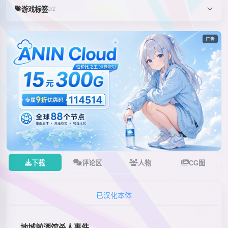
游戏标签
2/2
广告
下载
评论区
人物
CG图
已汉化本体
地城前酒馆杀人事件