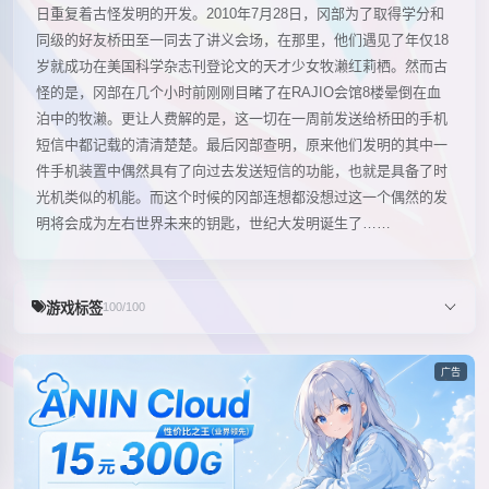
日重复着古怪发明的开发。2010年7月28日，冈部为了取得学分和
同级的好友桥田至一同去了讲义会场，在那里，他们遇见了年仅18
岁就成功在美国科学杂志刊登论文的天才少女牧濑红莉栖。然而古
怪的是，冈部在几个小时前刚刚目睹了在RAJIO会馆8楼晕倒在血
泊中的牧濑。更让人费解的是，这一切在一周前发送给桥田的手机
短信中都记载的清清楚楚。最后冈部查明，原来他们发明的其中一
件手机装置中偶然具有了向过去发送短信的功能，也就是具备了时
光机类似的机能。而这个时候的冈部连想都没想过这一个偶然的发
明将会成为左右世界未来的钥匙，世纪大发明诞生了……
游戏标签
100/100
广告