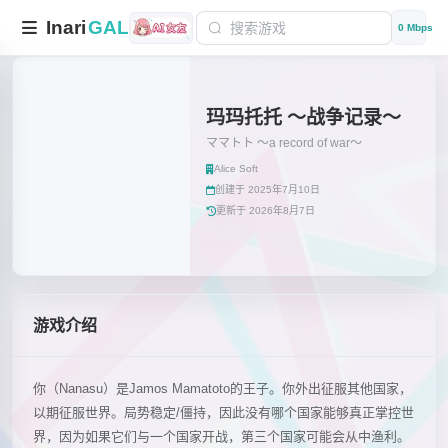
Inari
GAL
0 Mbps
玛玛托托 ～战争记录～
ママトト ～a record of war～
Alice Soft
创建于 2025年7月10日
更新于 2026年8月7日
游戏介绍
你（Nanasu）是Jamos Mamatoto的王子。你外出征服其他国家，
以期征服世界。局势稳定/僵持，因此没有哪个国家能够真正掌控世
界，因为如果它们与一个国家开战，第三个国家可能会从中渔利。