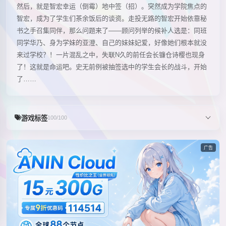
然后，就是智宏幸运（倒霉）地中签（招）。突然成为学院焦点的
智宏，成为了学生们茶余饭后的谈资。走投无路的智宏开始依靠秘
书之手召集同伴，那么问题来了——顾问列举的候补人选是：同班
同学华乃、身为学妹的亚澄、自己的妹妹妃爱，好像她们根本就没
来过学校？！一片混乱之中，失联N久的前任会长镰仓诗樱也现身
了！这就是命运吧。史无前例被抽签选中的学生会长的战斗，开始
了……
游戏标签
100/100
广告