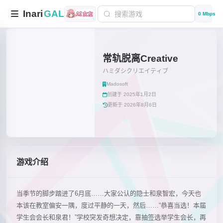
Inari
GAL
0 Mbps
常轨脱离Creative
ハミダシクリエイティブ
Madosoft
创建于 2025年1月2日
更新于 2026年8月6日
游戏介绍
当季节的脚步踏进了6月底……大家公认的隐士和泉智宏，今天也
本该在教室偏安一隅，度过平静的一天，然后……“恭喜当选！本届
学生会会长和泉君！”学校突发奇想决定，靠抽签选举学生会长，再