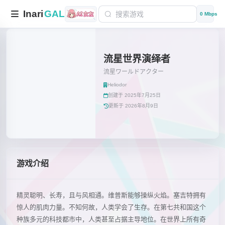
Inari
GAL
0 Mbps
流星世界演绎者
流星ワールドアクター
Heliodor
创建于 2025年7月25日
更新于 2026年8月9日
游戏介绍
精灵聪明、长寿，且与风相通。维普斯能够操纵火焰。塞吉特拥有
惊人的肌肉力量。不知何故，人类学会了生存。在第七共和国这个
种族多元的科技都市中，人类甚至占据主导地位。在世界上所有奇