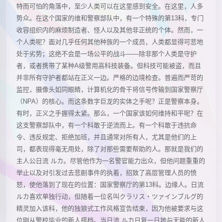
特而可怕的角落中，至少人类可以在这里感到安全。在这里，人多
势众。在这个国家的维和警察部队中，有一个特殊的第13科，专门
收容组织内的麻烦制造者、怪人以及其他非正统的个体。然而，一
个人类呢？面对几乎任何其他种族的一个成员，人类都显得可悲地
处于劣势；这绝不会是一场公平的战斗——除非那个人类是守护
者，或者携带了某种A级警用高科技装备。但科技可能被盗，而且
并非所有守护者都站在正义一边。严格的边境检查。普遍而严苛的
监控，摄像头如同眼睛，计算机化的骨干将信号传输到国家警察厅
（NPA）的核心。而这条数字巨龙的实体之手呢？正是警察本身。
有时，正义之手握得太紧。那么，一个国家该如何维持和平呢？在
这支警察部队中，有一个科敢于逆流而上。有一个科敢于违抗命
令、违反规定、拒绝加班，并且通常对所有人，尤其是他们的上
司，都表现得毫无用处，除了对那些需要帮助的人。那就是我们的
主人公日流 ルカ。尽管他作为一名警官能力出众，但他问题重重的
举止以及对引发过去悲剧事件的执着，招致了高层管理人员的愤
怒，使他落到了现在的位置：国家警察厅的第13科。边缘人。日流
ルカ喜欢单独行动，但随着一位名叫クラリス・ツァインブルグ的
精灵加入该科，他的独狼式工作风格宣告结束，因为他被要求与这
位刚从警校毕业的新人搭档。当日流 ルカ日复一日地与无能的新人