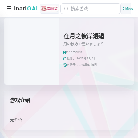
Inari
GAL
0 Mbps
在月之彼岸邂逅
月の彼方で逢いましょう
tone work's
创建于 2025年1月2日
更新于 2026年8月8日
游戏介绍
无介绍