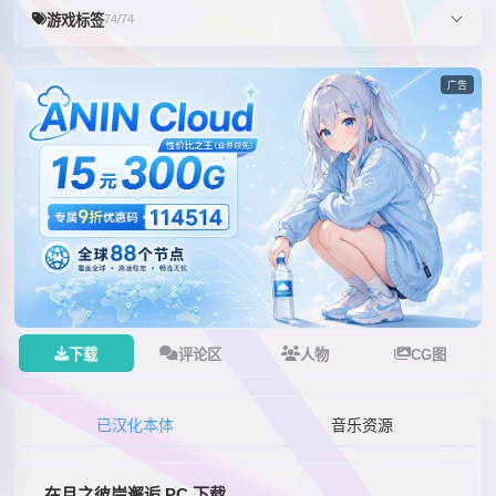
游戏标签
74/74
广告
下载
评论区
人物
CG图
已汉化本体
音乐资源
在月之彼岸邂逅 PC 下载