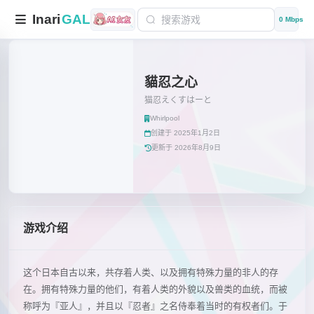
Inari
GAL
0 Mbps
貓忍之心
猫忍えくすはーと
Whirlpool
创建于 2025年1月2日
更新于 2026年8月9日
游戏介绍
这个日本自古以来，共存着人类、以及拥有特殊力量的非人的存
在。拥有特殊力量的他们，有着人类的外貌以及兽类的血统，而被
称呼为『亚人』，并且以『忍者』之名侍奉着当时的有权者们。于