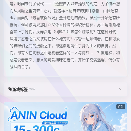
是，时间来到了现代——「遵照自古以来延续的约定，为了侍奉您
而从风魔之里前来！忍♪」就这样不请自来的猫耳忍者：由良还有
玉。而面对「最喜欢你气场」全开逼近的两只，虽然一开始还有所
抵抗，但却被两只那拼命又令人怜爱的样貌所掳获，男主角渐渐地
喜欢上了她们。扶养费用（饲料？）该怎么赚取呢？在这种时代，
雇用了忍者之后又该用在什么地方呢？尽管一边烦恼着，在和可爱
的猫咪们之间的接触之下，却逐渐地萌生了身为主人的自觉。然
而，却有人在阴影之中窥视着这样的一人与两只……？就这样，和
总是说着忠义、忠义的可爱猫咪忍者们，开始了充满温馨、偶尔有
战斗的日子。
游戏标签
62/62
广告