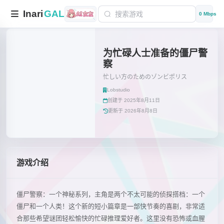
Inari
GAL
0 Mbps
为忙碌人士准备的僵尸警
察
忙しい方のためのゾンビポリス
Lobstudio
创建于 2025年8月11日
更新于 2026年8月8日
游戏介绍
僵尸警察：一个神秘系列，主角是两个不太可能的侦探搭档：一个
僵尸和一个人类！这个新的短小篇章是一部快节奏的喜剧，非常适
合那些希望谜团轻松愉快的忙碌推理爱好者。这里没有恐怖或血腥