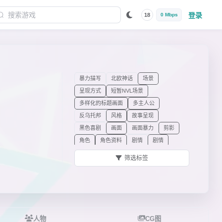
登录
18
0 Mbps
暴力描写
北欧神话
场景
呈现方式
短暂NVL场景
多样化的标题画面
多主人公
反乌托邦
风格
故事呈现
黑色喜剧
画面
画面暴力
剪影
角色
角色资料
剧情
剧情
恐怖
类型
立绘
美食讨论
筛选标签
男性主人公
女主角
女主角特质
普通场景回想
其他元素
强制自动阅读片段
日常系
少量事件CG
少量选择
设定
设计
摄影背景
失忆
时代背景
同居
人物
CG图