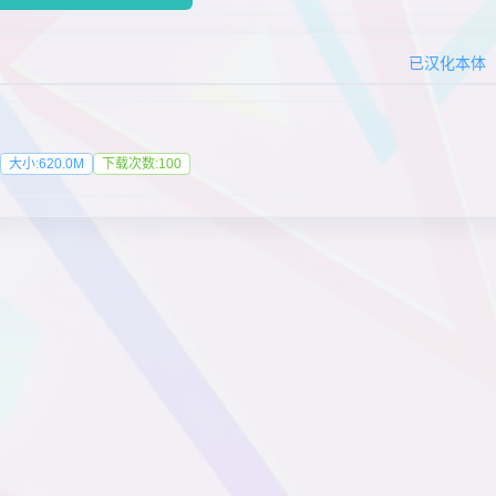
已汉化本体
大小:620.0M
下载次数:100