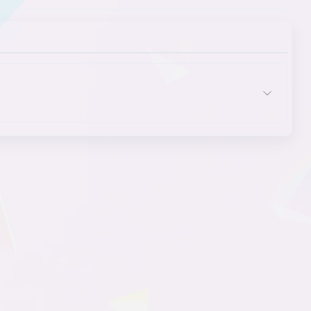
伪装性格的女主角
文本显示
无恋爱剧情
喜剧
现代
乡村
心理恐怖
信息倾泻
虚构世界中的未来背景
悬疑
选项
血腥/猎奇过滤开关
亚洲风格庄园
依个性分类的女主角
异世界主角
音乐鉴赏
有脸的主人公
宇宙
哲学
肢体喜剧
主角
主角角色/职业
主角特质
主角性别
主题
ADV