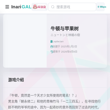
Inari
GAL
0 Mbps
牛顿与苹果树
ニュートンと林檎の樹
Laplacian
创建于 2025年1月2日
更新于 2026年8月9日
游戏介绍
『牛顿，竟然是一个天才少女所使用的笔名！？』
男主角『朝永修二』和他的青梅竹马『一二三四五』，在寻找他行
踪不明的爷爷的途中，因为一起奇妙的意外而回到了过去的时代，