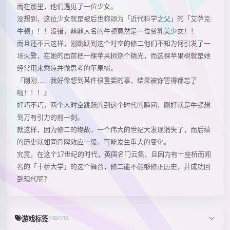
而在那里，他们遇见了一位少女。
没想到，这位少女就是被后世称颂为「近代科学之父」的「艾萨克·
牛顿」！！没错，鼎鼎大名的牛顿竟然是一位贫乳美少女！！
而且还不只这样，刚跳跃到这个时空的修二他们不知为何引发了一
场火警，在她的面前把一棵苹果树烧个精光，而这棵苹果树就是她
经常用来乘凉并做思考的苹果树。
『刚刚……我好像想到某件很重要的事，结果被你害得都忘了
啦！！！』
好巧不巧，两个人时空跳跃的到这个时代的瞬间，刚好就是牛顿想
到万有引力的前一刻。
就这样，因为修二的缘故，一个伟大的世纪大发现消失了，而后续
的历史就如同骨牌效应一般，可能发生重大的变化。
究竟，在这个17世纪的时代，英国名门云集、且因为有十座桥而闻
名的「十桥大学」的这个舞台，修二能不能够修正历史，并成功回
到现代呢？
游戏标签
100/100