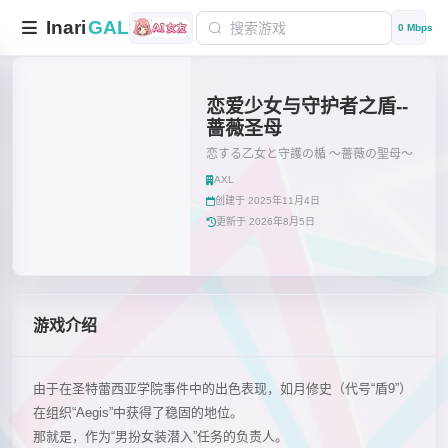
Inari
GAL
0 Mbps
恋爱少女与守护者之盾--
蔷薇圣母
恋する乙女と守護の楯 ～薔薇の聖母～
AXL
创建于 2025年11月4日
更新于 2026年8月5日
游戏介绍
由于在圣特蕾西亚学院事件中的出色表现，如月修史（代号“盾9”）
在组织“Aegis”中获得了稳固的地位。
那就是，作为“男扮女装潜入”任务的负责人。