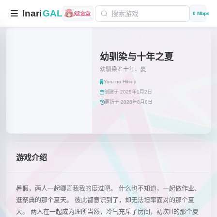
Inari
GAL
0 Mbps
幼驯染与十年之夏
幼馴染と十年、夏
Yoru no Hitsuji
创建于 2025年1月2日
更新于 2026年8月8日
游戏介绍
暑假，两人一起卿卿我我的度过吧。 什么也不知道，一起做作业、
逛祭典的那个夏天。 彼此都意识到了，却无法坦率面对的那个夏
天。 两人在一起成为理所当然，冷气充斥了房间，初次H的那个夏