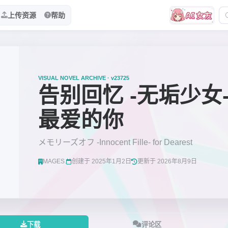
上传资源
帮助
VISUAL NOVEL ARCHIVE · v23725
告别回忆 -无垢少女-
最爱的你
メモリーズオフ -Innocent Fille- for Dearest
MAGES.
创建于 2025年1月2日
更新于 2026年8月9日
下载
评论区