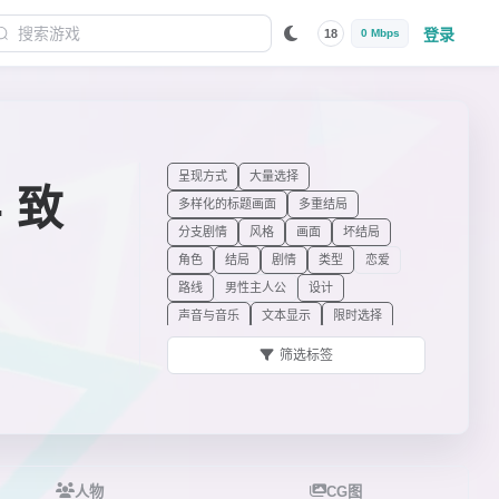
登录
18
0 Mbps
呈现方式
大量选择
 致
多样化的标题画面
多重结局
分支剧情
风格
画面
坏结局
角色
结局
剧情
类型
恋爱
路线
男性主人公
设计
声音与音乐
文本显示
限时选择
选项
有配音的主人公
主角
筛选标签
主角特质
主角性别
主题
ADV
人物
CG图