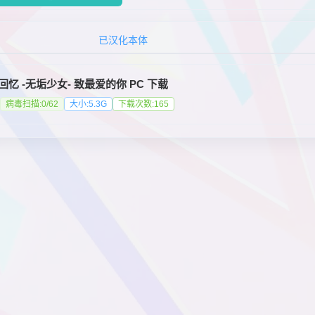
已汉化本体
回忆 -无垢少女- 致最爱的你 PC 下载
病毒扫描:0/62
大小:5.3G
下载次数:165