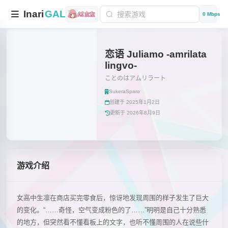
Inari
GAL
0 Mbps
恋语 Juliamo -amrilata
lingvo-
ことのはアムリラート
SukeraSparo
创建于 2025年1月2日
更新于 2026年8月9日
游戏介绍
女高中生凛在商店买完零食后，惊讶地发现周围的样子发生了巨大
的变化。“……奇怪，空气变成粉色的了……”明明是自己十分熟悉
的地方，但突然看不懂看板上的文字，也听不懂周围的人在说些什