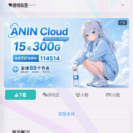
游戏标签
40/44
广告
下载
评论区
人物
CG图
原版本体
再见断刀