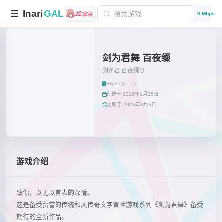
Inari
GAL
0 Mbps
剑为君舞 百夜缀
剣が君 百夜綴り
Rejet Co., Ltd.
创建于 2026年1月25日
更新于 2026年8月6日
游戏介绍
致你，以无以言表的深情。
这是备受赞誉的传统和风传奇文字冒险游戏系列《剑为君舞》备受
期待的全新作品。