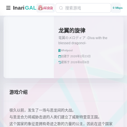
Inari
GAL
0 Mbps
龙翼的旋律
竜翼のメロディア -Diva with the
blessed dragonol-
Whirlpool
创建于 2026年2月23日
更新于 2026年8月8日
游戏介绍
很久以前，发生了一场与恶龙间的大战。
与圣龙合力将威胁击退的人类们建立了威斯特里亚王国。
这个国家的象征是拥有奇迹之歌的力量的公主，因此在这个国家