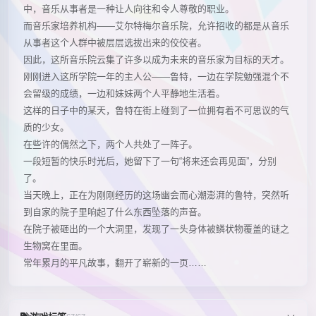
中，音乐从事者是一种让人向往和令人尊敬的职业。
而音乐家培养机构——艾尔特梅尔音乐院，允许招收的都是从音乐
从事者这个人群中被层层选拔出来的佼佼者。
因此，这所音乐院云集了许多以成为未来的音乐家为目标的天才。
刚刚进入这所学院一年的主人公——鲁特，一边在学院勉强混个不
会留级的成绩，一边和妹妹两个人平静地生活着。
这样的日子中的某天，鲁特在街上碰到了一位拥有着不可思议的气
质的少女。
在些许的偶然之下，两个人共处了一阵子。
一段短暂的快乐时光后，她留下了一句“将来还会再见面”，分别
了。
当天晚上，正在为刚刚经历的这场幽会而心潮澎湃的鲁特，突然听
到自家的院子里响起了什么东西坠落的声音。
在院子被砸出的一个大洞里，发现了一头身体被鳞状物覆盖的谜之
生物窝在里面。
常年累月的平凡故事，翻开了崭新的一页……