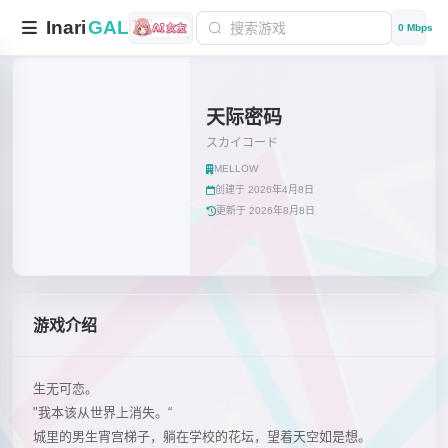
Inari
GAL
0 Mbps
天际密码
スカイコード
MELLOW
创建于 2026年4月8日
更新于 2026年8月8日
游戏介绍
生无可恋。
"我本该从世界上消失。“
城里的男生宵宫梯子，躺在学校的花坛，望着天空如是想。