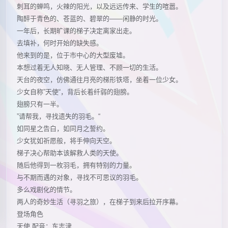
刺耳的蝉鸣，火辣的阳光，以及远远传来、学生的喧嚣。
陶醉于青色的、苍蓝的、碧翠的——闲静的时光。
一年后，长期旷课的梯子决定离家出走。
去填补，何时开始的缺失感。
他来到的是，位于市中心的大型废墟。
本想过着无人知晓、无人管理、不顾一切的生活。
天台的夜空，仿佛通往月亮的梯形铁塔，坐着一位少女。
少女自称”天使“，背后长着纤弱的翅膀。
翅膀只有一半。
”请帮我，寻找遗失的羽毛。“
如同星之告白，如同月之誓约。
少女犹如祈愿般，将手伸向天空。
梯子决心帮助本该解救人类的天使。
随后他得到一枚羽毛，拥有特别的力量。
与不期而遇的对象，寻找不可思议的羽毛。
多么戏剧化的情节。
两人的奇妙生活（寻羽之旅），在梯子到来后拉开序幕。
登场角色
天使 配音：东志津