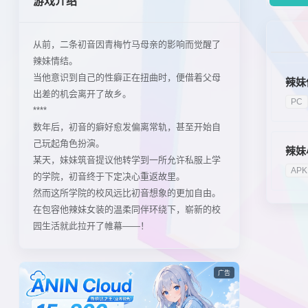
游戏介绍
从前，二条初音因青梅竹马母亲的影响而觉醒了
辣妹情结。
当他意识到自己的性癖正在扭曲时，便借着父母
辣妹
出差的机会离开了故乡。
PC
****
数年后，初音的癖好愈发偏离常轨，甚至开始自
己玩起角色扮演。
辣妹
某天，妹妹筑音提议他转学到一所允许私服上学
APK
的学院，初音终于下定决心重返故里。
然而这所学院的校风远比初音想象的更加自由。
在包容他辣妹女装的温柔同伴环绕下，崭新的校
园生活就此拉开了帷幕——！
广告