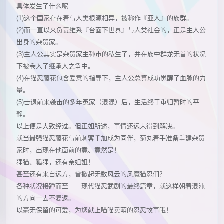
具体发生了什么呢……
(1)这个国家存在着与人类根源相异，被称作『亚人』的族群。
(2)而一直以来负责维系『台面下世界』与人类社会的，正是主人公
出身的杂贺家。
(3)主人公其实是杂贺家主孙市的私生子，并在族中群龙无首的状况
下被卷入了继承人之争中。
(4)在猫忍藤花包含爱意的指导下，主人公总算成功觉醒了血脉的力
量。
(5)击退前来袭击的多年冤家（混混）后，生活终于重归暂时的平
静。
以上便是大致经过。但正如所述，事情还远未得到解决。
就当最强猫忍藤花与前刺客千加成为同伴，菊丸着手准备重建杂贺
家时，出现在他面前的竟、竟然是！
狸猫、狐狸，还有亲姐姐！
甚至还有来自远方，曾掀起无数风云的风魔猫忍们？
各种状况接踵而至……现代猫忍武剧的最终篇章，就这样朝着混沌
的方向一去不复返。
以毫无保留的可爱，为您献上喵喵卖萌的忍忍故事哦！