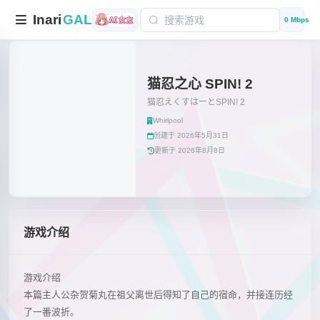
Inari
GAL
0 Mbps
猫忍之心 SPIN! 2
猫忍えくすはーとSPIN! 2
Whirlpool
创建于 2026年5月31日
更新于 2026年8月8日
游戏介绍
游戏介绍
本篇主人公杂贺菊丸在祖父离世后得知了自己的宿命，并接连历经
了一番波折。