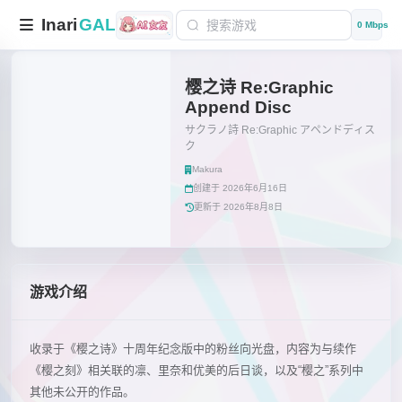
Inari
GAL
0 Mbps
樱之诗 Re:Graphic
Append Disc
サクラノ詩 Re:Graphic アペンドディス
ク
Makura
创建于 2026年6月16日
更新于 2026年8月8日
游戏介绍
收录于《樱之诗》十周年纪念版中的粉丝向光盘，内容为与续作
《樱之刻》相关联的凛、里奈和优美的后日谈，以及“樱之”系列中
其他未公开的作品。