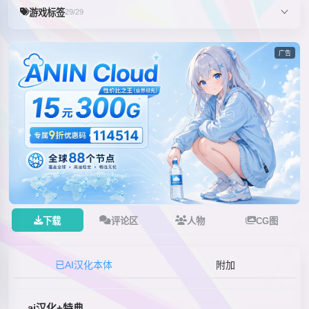
游戏标签
29/29
广告
下载
评论区
人物
CG图
已AI汉化本体
附加
ai汉化+特典