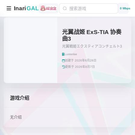
Inari
GAL
0 Mbps
光翼战姬 ExS-TIA 协奏
曲3
光翼戦姫エクスティアコンチェルト3
Lusterise
创建于 2026年6月28日
更新于 2026年8月7日
游戏介绍
无介绍