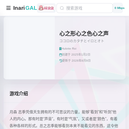
Inari
GAL
0 Mbps
心之形心之色心之声
ココロのカタチとイロとオト
Hulotte Roi
创建于 2025年1月2日
更新于 2026年8月9日
游戏介绍
月森 志季凭借天生拥有的不可思议的力量，能够“看到”和“听到”他
人的内心。那有时是“声音”，有时是“气氛”，又或者是“颜色”，有着
各种各样的形式。总之志季能够看到本来不能看见的东西，这令他