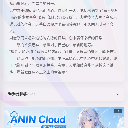
从小就过着相当辛苦的日子。
志季并不想知晓他人的内心。直到有一天，他初次遇到了“看不见其
内心”的少女星名 晴音（ほしな はるね）。志季整个人生至今从未
遇见过的存在。志季自此便对晴音很感兴趣，不久两人成为了恋
人。
对志季而言初次造访的安稳的日常。心中满怀幸福的日常。
……然而不久志季，意识到了自己心中矛盾的地方。
“想要更加更加了解晴音的内心”、“可是，又很害怕继续了解下去”。
——这两种自相矛盾的心情。本应幸福的志季内心中渐起波澜，终
于也影响到了与晴音的关系。究竟，志季和晴音能否跨越这个试
炼，重新取回原本意义上的幸福呢？
游戏标签
29/29
广告