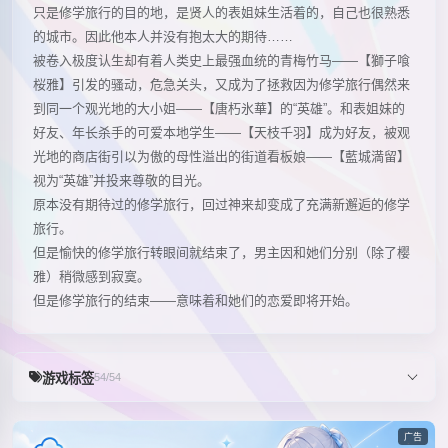
只是修学旅行的目的地，是贤人的表姐妹生活着的，自己也很熟悉
的城市。因此他本人并没有抱太大的期待……
被卷入极度认生却有着人类史上最强血统的青梅竹马——【獅子喰
桜雅】引发的骚动，危急关头，又成为了拯救因为修学旅行偶然来
到同一个观光地的大小姐——【唐朽氷華】的“英雄”。和表姐妹的
好友、年长杀手的可爱本地学生——【天枝千羽】成为好友，被观
光地的商店街引以为傲的母性溢出的街道看板娘——【藍城満留】
视为“英雄”并投来尊敬的目光。
原本没有期待过的修学旅行，回过神来却变成了充满新邂逅的修学
旅行。
但是愉快的修学旅行转眼间就结束了，男主因和她们分别（除了樱
雅）稍微感到寂寞。
但是修学旅行的结束——意味着和她们的恋爱即将开始。
游戏标签
54/54
广告