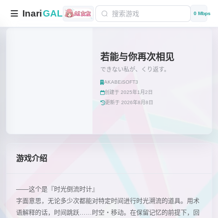
Inari
GAL
0 Mbps
若能与你再次相见
できない私が、くり返す。
AKABEiSOFT3
创建于 2025年1月2日
更新于 2026年8月8日
游戏介绍
——这个是『时光倒流时计』
字面意思，无论多少次都能对特定时间进行时光溯流的道具。用术
语解释的话，时间跳跃……时空・移动。在保留记忆的前提下，回