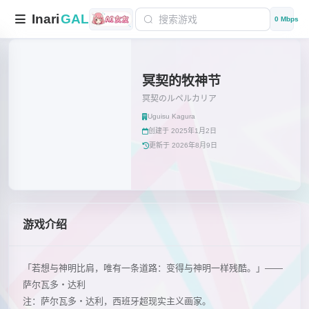
Inari
GAL
0 Mbps
冥契的牧神节
冥契のルペルカリア
Uguisu Kagura
创建于 2025年1月2日
更新于 2026年8月9日
游戏介绍
「若想与神明比肩，唯有一条道路：变得与神明一样残酷。」——
萨尔瓦多・达利
注：萨尔瓦多・达利，西班牙超现实主义画家。