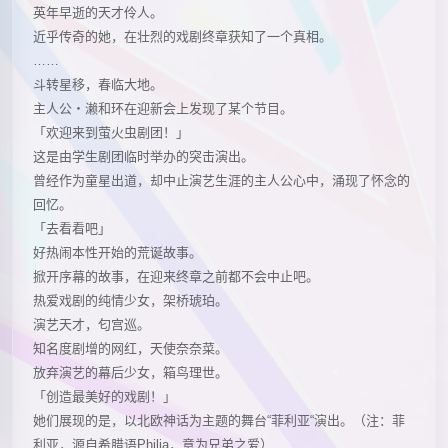
英年早逝的天才伶人。
近乎传奇的她，在壮烈的戏剧终章获知了一个真相。
……
斗转星移，春临大地。
主人公・濑和环在迎新会上发现了某个节目。
「欢迎来到萤火虫剧团！」
这是由学生剧团临时举办的突击演出。
曾经作为童星出道，却中止演艺生涯的主人公心中，涌现了怀念的
回忆。
「去看看吧」
好热闹本性开始的荒诞故事。
掀开序幕的故事，在迎来终章之前都不会中止吧。
热爱戏剧的纯情少女，架桥琥珀。
演艺天才，匂宫巡。
知名度剧增的网红，天使奈奈菜。
放弃演艺的幕后少女，箱鸟理世。
「创造最美好的戏剧！」
她们展现的是，以北欧神话为主题的舞台“菲利亚“演出。（注：菲
利亚，源自希腊语Philia，意为兄弟之爱）