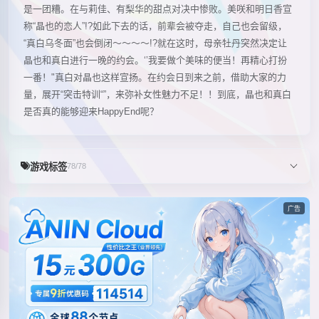
是一团糟。在与莉佳、有梨华的甜点对决中惨败。美咲和明日香宣
称“晶也的恋人”!?如此下去的话，前辈会被夺走，自己也会留级，
“真白乌冬面”也会倒闭～～～～!?就在这时，母亲牡丹突然决定让
晶也和真白进行一晚的约会。‘’我要做个美味的便当！再精心打扮
一番！"真白对晶也这样宣扬。在约会日到来之前，借助大家的力
量，展开“突击特训“”，来弥补女性魅力不足！！到底，晶也和真白
是否真的能够迎来HappyEnd呢？
游戏标签
78/78
广告