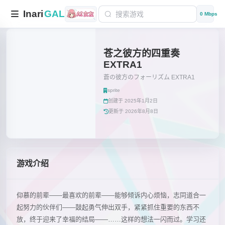
Inari
GAL
0 Mbps
苍之彼方的四重奏
EXTRA1
蒼の彼方のフォーリズム EXTRA1
sprite
创建于 2025年1月2日
更新于 2026年8月8日
游戏介绍
仰慕的前辈――最喜欢的前辈――能够倾诉内心烦恼，志同道合一
起努力的伙伴们――鼓起勇气伸出双手，紧紧抓住重要的东西不
放，终于迎来了幸福的结局――……这样的想法一闪而过。学习还