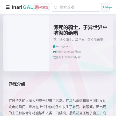
Inari
GAL
0 Mbps
濒死的骑士，于异世界中
响彻的绝唱
死に逝く騎士、異世界に響く断末魔
Bug System
创建于 2025年1月3日
更新于 2026年8月9日
游戏介绍
旷日持久的人魔大战终于迎来了高潮。在乌尔蒂娜和魔王同时发动
攻击的瞬间，世界在上位种族的手中发生了转变。转眼间，新出现
的上位种族青年将魔族和人类一同蹂躏，最终甚至压制了魔王。乌