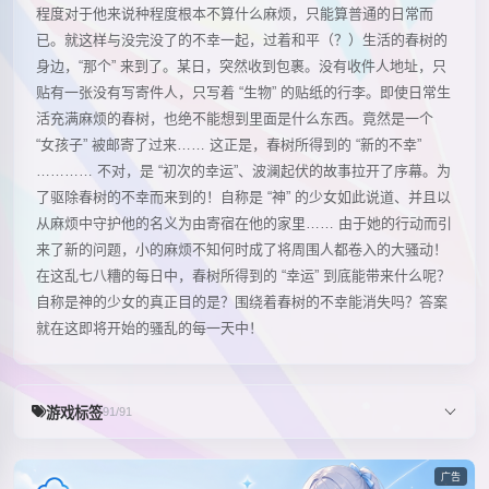
程度对于他来说种程度根本不算什么麻烦，只能算普通的日常而
已。就这样与没完没了的不幸一起，过着和平（？）生活的春树的
身边，“那个” 来到了。某日，突然收到包裹。没有收件人地址，只
贴有一张没有写寄件人，只写着 “生物” 的贴纸的行李。即使日常生
活充满麻烦的春树，也绝不能想到里面是什么东西。竟然是一个
“女孩子” 被邮寄了过来…… 这正是，春树所得到的 “新的不幸”
………… 不对，是 “初次的幸运”、波澜起伏的故事拉开了序幕。为
了驱除春树的不幸而来到的！自称是 “神” 的少女如此说道、并且以
从麻烦中守护他的名义为由寄宿在他的家里…… 由于她的行动而引
来了新的问题，小的麻烦不知何时成了将周围人都卷入的大骚动！
在这乱七八糟的每日中，春树所得到的 “幸运” 到底能带来什么呢？
自称是神的少女的真正目的是？围绕着春树的不幸能消失吗？答案
就在这即将开始的骚乱的每一天中！
游戏标签
91/91
广告